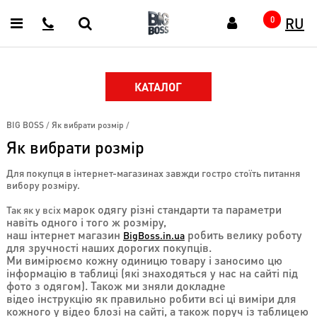
RU
Головна
0
Про
магазин
Відгуки
КАТАЛОГ
покупців
Як
BIG BOSS
/
Як вибрати розмір
/
оформити
замовлення
Як вибрати розмір
Як
Для покупця в інтернет-магазинах завжди гостро стоїть питання
вибрати
вибору розміру.
розмір
марок одягу різні стандарти та параметри
Так як у всіх
Умови
навіть одного і того ж розміру,
доставки
наш
інтернет магазин
робить велику роботу
BigBoss.in.ua
для зручності наших дорогих
покупців.
Умови
Ми
вимірюємо кожну одиницю товару і заносимо цю
оплати
інформацію в таблиці
(які знаходяться у нас на сайті
під
фото з одягом). Також ми зняли докладне
Повернення
відео
інструкцію
як правильно робити всі ці виміри для
Новинки
кожного
у відео
блозі на сайті, а також поруч із таблицею