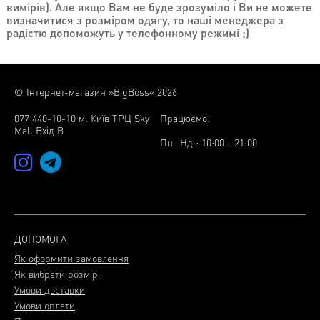
вимірів). Але якщо Вам не буде зрозуміло і
Ви не
можете
Знижки
визначитися з розміром одягу, то наші менеджера з
радістю допоможуть у
телефонному режимі ;)
Акції
Хіти
продажу
© Інтернет-магазин »BigBoss« 2026
077 440-10-10 м. Київ ТРЦ Sky
Працюємо:
Mall Вхід В
Пн.-Нд.: 10:00 - 21:00
ДОПОМОГА
Як оформити замовлення
Як вибрати розмір
Умови доставки
Умови оплати