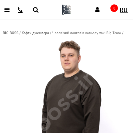
RU
Головна
0
Каталог
Верхній
BIG BOSS
/
Кофти джемпера
/
Чоловічий лонгслів кольору хакі Big Team
/
одяг
(48)
Готові
образи
(18)
Спортивний
одяг
(172)
Кофти
джемпера
(65)
Сорочки
(48)
Футболки
(187)