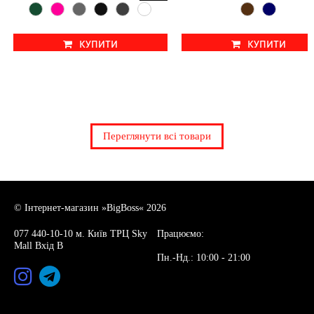
КУПИТИ
КУПИТИ
Доступні розміри:
Доступні розміри:
2xl 3xl 4xl 5xl 6xl 7xl 8xl 9xl
4xl 5xl 6xl
Переглянути всі товари
© Інтернет-магазин »BigBoss« 2026
077 440-10-10 м. Київ ТРЦ Sky
Працюємо:
Mall Вхід В
Пн.-Нд.: 10:00 - 21:00