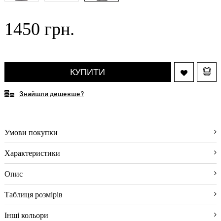
(31)
Аксессуари
1450 грн.
(3)
Спідня
білизна
(8)
КУПИТИ
Про
магазин
Знайшли дешевше?
Відгуки
покупців
Як
Умови покупки
оформити
замовлення
Характеристики
Як
вибрати
Опис
розмір
Умови
Таблиця розмірів
доставки
Інші кольори
Умови