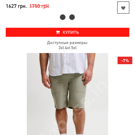
(31)
1627 грн.
1750 грн
Аксессуары
(3)
Нижнее
бельё
КУПИТЬ
(8)
Доступные размеры:
О
3xl 4xl 5xl
магазине
-7%
Видео-
блог
Отзывы
покупателей
Как
оформить
заказ
Как
выбрать
размер
Условия