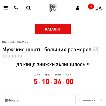
UA
Главная
0
Каталог
Верхняя
одежда
КАТАЛОГ
(58)
ГОТОВЫЕ
BIG BOSS
/
Шорты
/
ОБРАЗЫ
(18)
Мужские шорты больших размеров
69
товаров
Спортивная
одежда
(172)
ДО КІНЦЯ ЗНИЖКИ ЗАЛИШИЛОСЬ!!!
Кофты
дни
час
мин
сек
джемпера
5
10
33
59
(65)
:
:
:
Рубашки
(48)
Футболки
Фільтр
(187)