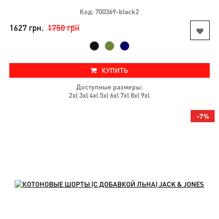
Код: 700369-black2
1627 грн.
1750 грн
КУПИТЬ
Доступные размеры:
2xl 3xl 4xl 5xl 6xl 7xl 8xl 9xl
-7%