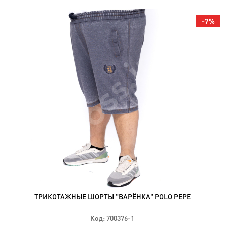
Футболки
с
-7%
длинным
рукавом
(20)
Футболки
на
манжете
(28)
ФУТБОЛКИ
ПОЛО
(84)
Штаны
и
джинсы
(74)
Шорты
(69)
ТРИКОТАЖНЫЕ ШОРТЫ "ВАРЁНКА" POLO PEPE
Летние
костюмы
Код: 700376-1