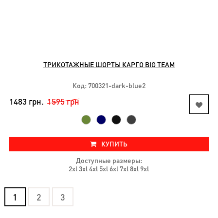
ТРИКОТАЖНЫЕ ШОРТЫ КАРГО BIG TEAM
Код: 700321-dark-blue2
1483 грн.
1595 грн
КУПИТЬ
Доступные размеры:
2xl 3xl 4xl 5xl 6xl 7xl 8xl 9xl
1
2
3