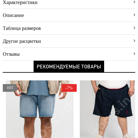
Характеристики
доставки
Условия
Описание
оплаты
Таблица размеров
Возврат
Новинки
Другие расцветки
Скидки
Отзывы
Акции
РЕКОМЕНДУЕМЫЕ ТОВАРЫ
Хиты
продаж
HIT
-7%