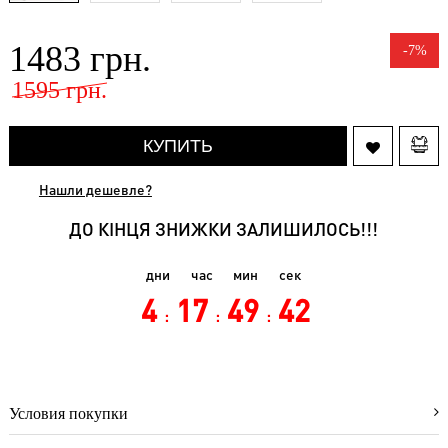
(31)
Аксессуары
1483 грн.
(3)
-7%
Нижнее
1595 грн.
бельё
(8)
КУПИТЬ
О
магазине
Нашли дешевле?
Видео-
блог
ДО КІНЦЯ ЗНИЖКИ ЗАЛИШИЛОСЬ!!!
Отзывы
покупателей
дни
час
мин
сек
4
17
49
42
Как
:
:
:
оформить
заказ
Как
выбрать
размер
Условия покупки
Условия