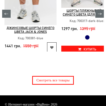
ШОРТЫ ПЛЯЖНЫЕ ТЁМН
СИНЕГО ЦВЕТА (ДЛЯ КУПА
DEKONS
Код: 700317-dark-blue2
ДЖИНСОВЫЕ ШОРТЫ СИНЕГО
1297 грн.
1395 грн
ЦВЕТА JACK & JONES
Код: 700381-blue
1441 грн.
1550 грн
КУПИТЬ
Доступные размеры:
2xl 8xl
КУПИТЬ
Доступные размеры:
немає в наявності
Смотреть все товары
© Интернет-магазин »BigBoss« 2026