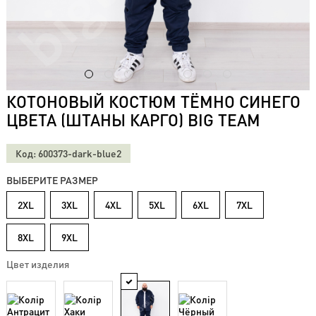
Футболки
с
длинным
рукавом
(20)
Футболки
КОТОНОВЫЙ КОСТЮМ ТЁМНО СИНЕГО
на
манжете
ЦВЕТА (ШТАНЫ КАРГО) BIG TEAM
(28)
ФУТБОЛКИ
Код: 600373-dark-blue2
ПОЛО
(84)
ВЫБЕРИТЕ РАЗМЕР
Штаны
2XL
3XL
4XL
5XL
6XL
7XL
и
джинсы
(72)
8XL
9XL
Шорты
Цвет изделия
(69)
Летние
костюмы