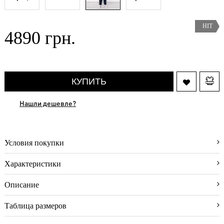
(31)
Аксессуары
(3)
HIT
4890 грн.
Нижнее
бельё
(8)
О
КУПИТЬ
магазине
Видео-
Нашли дешевле?
блог
Отзывы
покупателей
Условия покупки
Как
оформить
Характеристики
заказ
Описание
Как
выбрать
размер
Таблица размеров
Условия