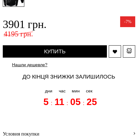
(31)
Аксессуары
(3)
3901 грн.
-7%
Нижнее
бельё
4195 грн.
(8)
О
КУПИТЬ
магазине
Видео-
Нашли дешевле?
блог
ДО КІНЦЯ ЗНИЖКИ ЗАЛИШИЛОСЬ
Отзывы
покупателей
дни
час
мин
сек
Как
5
11
05
25
оформить
:
:
:
заказ
Как
выбрать
размер
Условия покупки
Условия