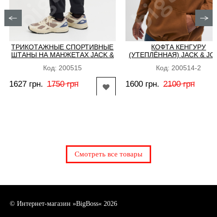
ТРИКОТАЖНЫЕ СПОРТИВНЫЕ
КОФТА КЕНГУРУ
ШТАНЫ НА МАНЖЕТАХ JACK &
(УТЕПЛЁННАЯ) JACK & JO
JONES
Код: 200515
Код: 200514-2
1627 грн.
1750 грн
1600 грн.
2100 грн
КУПИТЬ
КУПИТЬ
Доступные размеры:
Доступные размеры:
40 42 44 46 48 50
3xl 4xl 5xl 7xl
Смотреть все товары
© Интернет-магазин »BigBoss« 2026