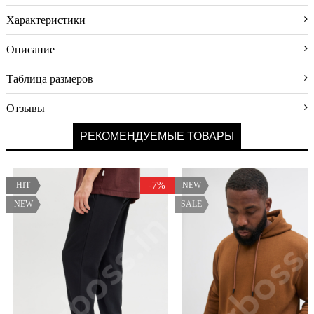
доставки
Характеристики
Условия
оплаты
Описание
Возврат
Таблица размеров
Новинки
Отзывы
Скидки
РЕКОМЕНДУЕМЫЕ ТОВАРЫ
Акции
Хиты
продаж
HIT
-7%
NEW
NEW
SALE