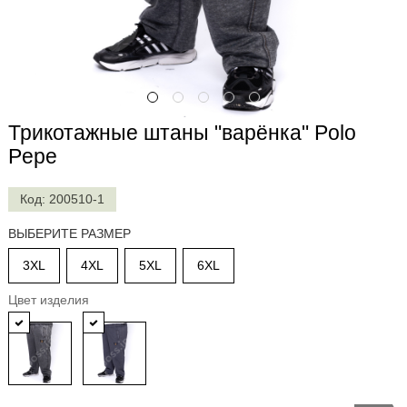
Футболки
с
длинным
рукавом
(20)
Футболки
Трикотажные штаны "варёнка" Polo
на
манжете
Pepe
(28)
ФУТБОЛКИ
Код: 200510-1
ПОЛО
(84)
ВЫБЕРИТЕ РАЗМЕР
Штаны
3XL
4XL
5XL
6XL
и
джинсы
Цвет изделия
(72)
Шорты
(69)
Летние
костюмы