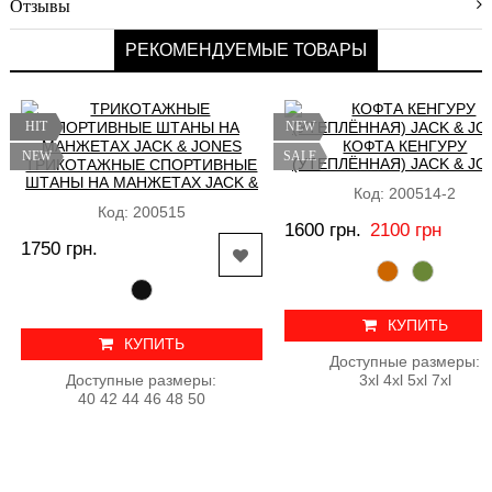
Отзывы
доставки
РЕКОМЕНДУЕМЫЕ ТОВАРЫ
Условия
оплаты
Возврат
HIT
NEW
Новинки
КОФТА КЕНГУРУ
NEW
SALE
(УТЕПЛЁННАЯ) JACK & JO
ТРИКОТАЖНЫЕ СПОРТИВНЫЕ
Скидки
ШТАНЫ НА МАНЖЕТАХ JACK &
Код: 200514-2
JONES
Код: 200515
Акции
1600 грн.
2100 грн
1750 грн.
Хиты
продаж
КУПИТЬ
КУПИТЬ
Доступные размеры:
Доступные размеры:
3xl 4xl 5xl 7xl
40 42 44 46 48 50