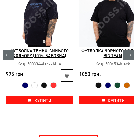
ФУТБОЛКА ТЕМНО-СИНЬОГО
ФУТБОЛКА ЧОРНОГО КОЛЬ
КОЛЬОРУ (100% БАВОВНА)
BIG TEAM
ANNEX
Код: 500334-dark-blue
Код: 500453-black
995 грн.
1050 грн.
КУПИТИ
КУПИТИ
Доступні розміри:
Доступні розміри:
2xl 3xl
2xl 3xl 4xl 5xl 6xl 7xl 8xl 9x