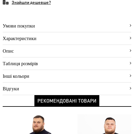
Знайшли дешевше?
оплати
Повернення
Новинки
Умови покупки
Знижки
Характеристики
Акції
Опис
Хіти
продажу
Таблиця розмірів
Інші кольори
Відгуки
РЕКОМЕНДОВАНІ ТОВАРИ