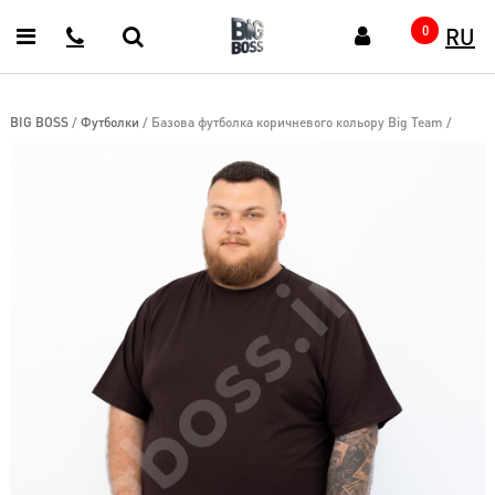
RU
Головна
0
Каталог
Верхній
BIG BOSS
/
Футболки
/
Базова футболка коричневого кольору Big Team
/
одяг
(48)
Готові
образи
(18)
Спортивний
одяг
(172)
Кофти
джемпера
(65)
Сорочки
(48)
Футболки
(187)