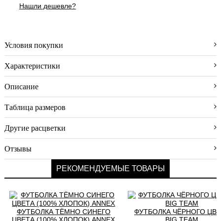
доставки
Нашли дешевле?
Условия
оплаты
Условия покупки
Возврат
Новинки
Характеристики
Скидки
Описание
Акции
Таблица размеров
Хиты
продаж
Другие расцветки
Отзывы
РЕКОМЕНДУЕМЫЕ ТОВАРЫ
ФУТБОЛКА ТЁМНО СИНЕГО
ФУТБОЛКА ЧЁРНОГО ЦВ
ЦВЕТА (100% ХЛОПОК) ANNEX
BIG TEAM