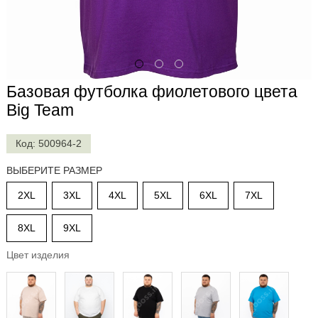
Футболки
с
длинным
рукавом
(20)
Базовая футболка фиолетового цвета
Футболки
на
Big Team
манжете
(28)
Код: 500964-2
ФУТБОЛКИ
ПОЛО
ВЫБЕРИТЕ РАЗМЕР
(84)
2XL
3XL
4XL
5XL
6XL
7XL
Штаны
и
джинсы
8XL
9XL
(72)
Цвет изделия
Шорты
(69)
Летние
костюмы