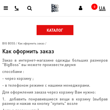
UA
Главная
0
О
магазине
Видео-
КАТАЛОГ
блог
Отзывы
BIG BOSS
/
Как оформить заказ
/
покупателей
Как оформить заказ
Как
оформить
Заказ в интернет-магазине одежды больших размеров
заказ
"BigBoss" вы можете произвести двумя
Как
способами :
выбрать
- через корзину ;
размер
- в телефоном режиме с нашими менеджерами.
Условия
доставки
Для оформления заказа через корзину Вам нужно:
1. добавить понравившиеся вещи в корзину (выбрав
Условия
размер и нажав на кнопку "купить" возле
оплаты