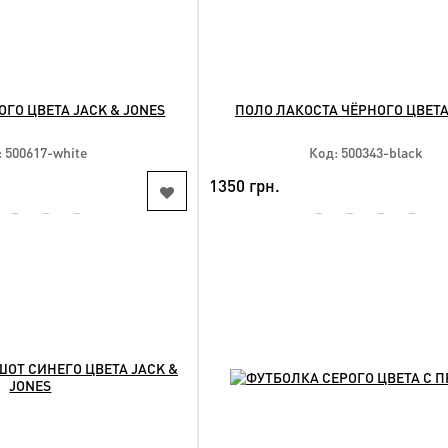
ГО ЦВЕТА JACK & JONES
ПОЛО ЛАКОСТА ЧЁРНОГО ЦВЕТА
 500617-white
Код: 500343-black
1350 грн.
NEW
КУПИТЬ
КУПИТЬ
упные размеры:
Доступные размеры:
3xl 7xl 8xl
2xl 4xl 5xl 6xl