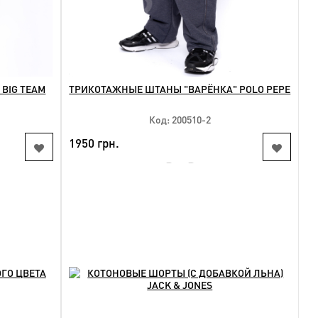
BIG TEAM
ТРИКОТАЖНЫЕ ШТАНЫ "ВАРЁНКА" POLO PEPE
Код: 200510-2
1950 грн.
NEW
КУПИТЬ
Доступные размеры:
l
3xl 4xl 6xl