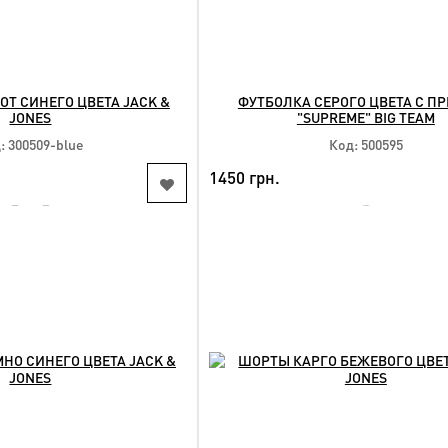
Т СИНЕГО ЦВЕТА JACK &
ФУТБОЛКА СЕРОГО ЦВЕТА С П
JONES
"SUPREME" BIG TEAM
: 300509-blue
Код: 500595
1450 грн.
NEW
КУПИТЬ
КУПИТЬ
упные размеры:
Доступные размеры:
xl 5xl 6xl 7xl 8xl
2xl 3xl 4xl 5xl 6xl 7xl 8xl 9x