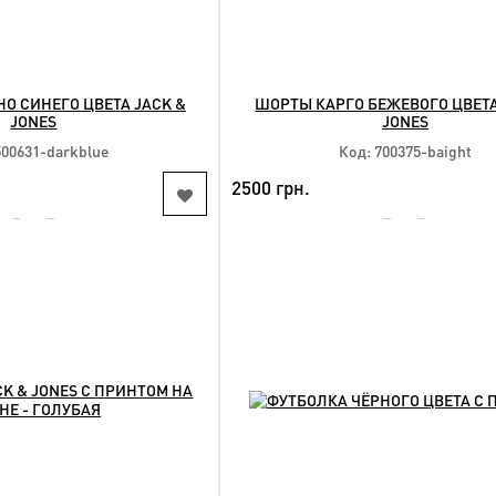
О СИНЕГО ЦВЕТА JACK &
ШОРТЫ КАРГО БЕЖЕВОГО ЦВЕТА
JONES
JONES
500631-darkblue
Код: 700375-baight
2500 грн.
NEW
КУПИТЬ
КУПИТЬ
упные размеры:
Доступные размеры:
xl 4xl 5xl 6xl 8xl
42 44 46 48