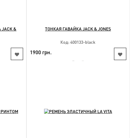
 JACK &
ТОНКАЯ ГАВАЙКА JACK & JONES
Код: 400133-black
1900 грн.
HIT
NEW
КУПИТЬ
Доступные размеры:
3xl 4xl 6xl 7xl 8xl