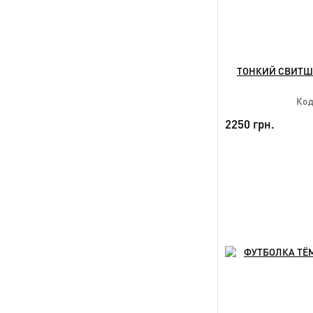
ТОНКИЙ СВИТШО
Код
2250 грн.
HIT
NEW
Дост
3xl 4