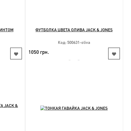
РИНТОМ
ФУТБОЛКА ЦВЕТА ОЛИВА JACK & JONES
Код: 500631-oliva
1050 грн.
HIT
NEW
КУПИТЬ
Доступные размеры:
l
2xl 3xl 4xl 6xl