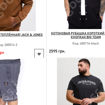
КОТОНОВАЯ РУБАШКА КОРОТКИЙ 
УТЕПЛЁННАЯ) JACK & JONES
КНОПКАХ BIG TEAM
Код: 400116-black
од: 200514-2
2595 грн.
грн
NEW
КУПИТЬ
КУПИТЬ
Доступные размеры:
упные размеры:
2xl 3xl 4xl 5xl 6xl 7xl 8xl 9x
xl 4xl 5xl 7xl