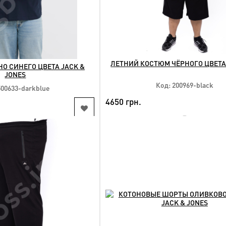
ЛЕТНИЙ КОСТЮМ ЧЁРНОГО ЦВЕТА 
О СИНЕГО ЦВЕТА JACK &
JONES
Код: 200969-black
500633-darkblue
4650 грн.
NEW
КУПИТЬ
КУПИТЬ
Доступные размеры:
упные размеры:
2xl 3xl 4xl 5xl 6xl 7xl 8xl 9x
xl 4xl 7xl 8xl