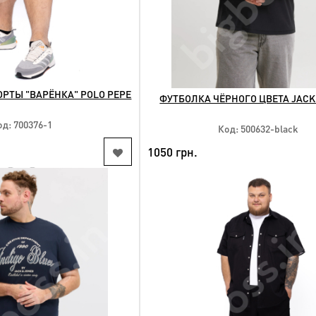
РТЫ "ВАРЁНКА" POLO PEPE
ФУТБОЛКА ЧЁРНОГО ЦВЕТА JACK
од: 700376-1
Код: 500632-black
1050 грн.
HIT
NEW
КУПИТЬ
КУПИТЬ
упные размеры:
Доступные размеры:
3xl 4xl 5xl
5xl 7xl