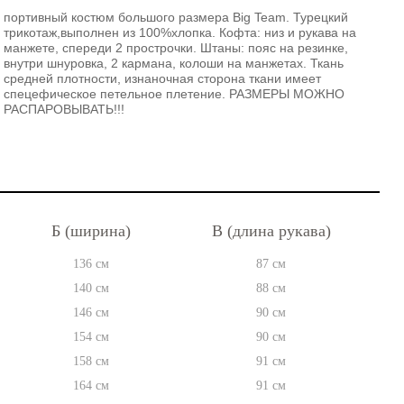
портивный костюм большого размера Big Team. Турецкий
трикотаж,выполнен из 100%хлопка. Кофта: низ и рукава на
манжете, спереди 2 прострочки. Штаны: пояс на резинке,
внутри шнуровка, 2 кармана, колоши на манжетах. Ткань
средней плотности, изнаночная сторона ткани имеет
спецефическое петельное плетение. РАЗМЕРЫ МОЖНО
РАСПАРОВЫВАТЬ!!!
Б (ширина)
В (длина рукава)
136 см
87 см
140 см
88 см
146 см
90 см
154 см
90 см
158 см
91 см
164 см
91 см