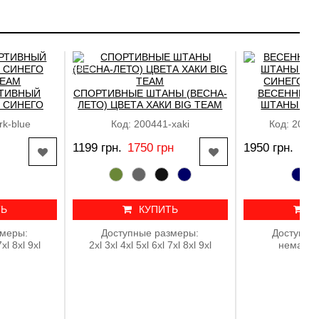
SALE
ТИВНЫЙ
СПОРТИВНЫЕ ШТАНЫ (ВЕСНА-
ВЕСЕННИЕ 
 СИНЕГО
ЛЕТО) ЦВЕТА ХАКИ BIG TEAM
ШТАНЫ ПР
TEAM
СИНЕГО ЦВ
rk-blue
Код: 200441-xaki
Код: 20090
1199 грн.
1750 грн
1950 грн.
ТЬ
КУПИТЬ
К
змеры:
Доступные размеры:
Доступны
7xl 8xl 9xl
2xl 3xl 4xl 5xl 6xl 7xl 8xl 9xl
немає в 