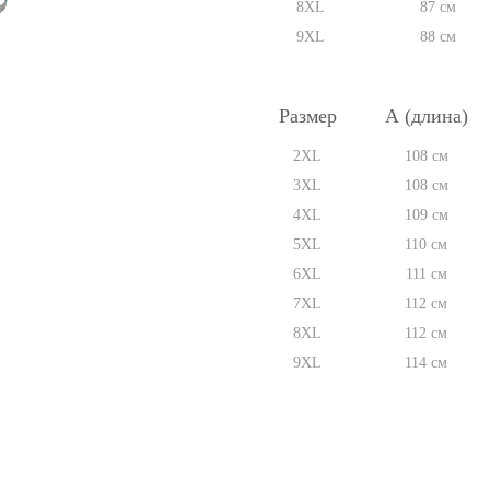
8XL
87 см
9XL
88 см
Размер
А (длина)
2XL
108 см
3XL
108 см
4XL
109 см
5XL
110 см
6XL
111 см
7XL
112 см
8XL
112 см
9XL
114 см