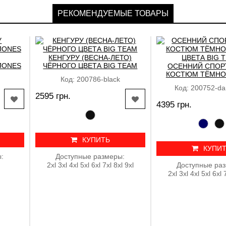
РЕКОМЕНДУЕМЫЕ ТОВАРЫ
КЕНГУРУ (ВЕСНА-ЛЕТО)
 JONES
ЧЁРНОГО ЦВЕТА BIG TEAM
ОСЕННИЙ СПОР
КОСТЮМ ТЁМНО
Код: 200786-black
ЦВЕТА BIG 
Код: 200752-da
2595 грн.
4395 грн.
КУПИТЬ
КУПИ
:
Доступные размеры:
2xl 3xl 4xl 5xl 6xl 7xl 8xl 9xl
Доступные ра
2xl 3xl 4xl 5xl 6xl 