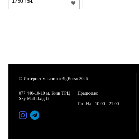
1750 грн.
КУПИТЬ
Доступные размеры:
40 42 44 46 48 50
© Интернет-магазин »BigBoss« 2026
077 440-10-10 м. Київ ТРЦ
Працюємо:
Sky Mall Вхід В
Пн.-Нд.: 10:00 - 21:00