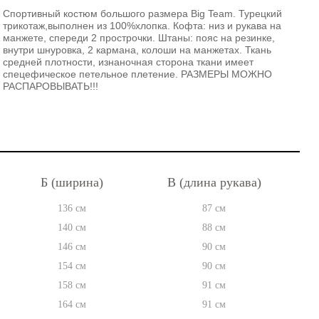
Спортивный костюм большого размера Big Team. Турецкий
трикотаж,выполнен из 100%хлопка. Кофта: низ и рукава на
манжете, спереди 2 прострочки. Штаны: пояс на резинке,
внутри шнуровка, 2 кармана, колоши на манжетах. Ткань
средней плотности, изнаночная сторона ткани имеет
спецефическое петельное плетение. РАЗМЕРЫ МОЖНО
РАСПАРОВЫВАТЬ!!!
Б (ширина)
В (длина рукава)
136 см
87 см
140 см
88 см
146 см
90 см
154 см
90 см
158 см
91 см
164 см
91 см