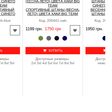
SALE
ТИВНЫЙ
СПОРТИВНЫЕ ШТАНЫ (ВЕСНА-
ВЕСЕННИЕ 
 СИНЕГО
ЛЕТО) ЦВЕТА ХАКИ BIG TEAM
ШТАНЫ ПР
TEAM
СИНЕГО ЦВ
rk-blue
Код: 200441-xaki
Код: 20090
1199 грн.
1750 грн
1950 грн.
ТЬ
КУПИТЬ
К
змеры:
Доступные размеры:
Доступны
7xl 8xl 9xl
2xl 3xl 4xl 5xl 6xl 7xl 8xl 9xl
немає в 