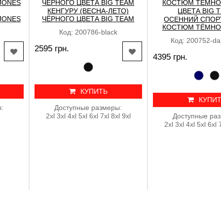
КЕНГУРУ (ВЕСНА-ЛЕТО)
 JONES
ЧЁРНОГО ЦВЕТА BIG TEAM
ОСЕННИЙ СПОР
КОСТЮМ ТЁМНО
Код: 200786-black
ЦВЕТА BIG 
Код: 200752-da
2595 грн.
4395 грн.
КУПИТЬ
КУПИ
:
Доступные размеры:
2xl 3xl 4xl 5xl 6xl 7xl 8xl 9xl
Доступные ра
2xl 3xl 4xl 5xl 6xl 