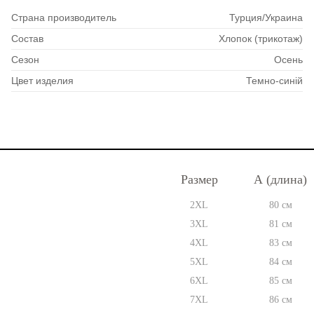
Страна производитель
Турция/Украина
Состав
Хлопок (трикотаж)
Сезон
Осень
Цвет изделия
Темно-синій
Размер
А (длина)
2XL
80 см
3XL
81 см
4XL
83 см
5XL
84 см
6XL
85 см
7XL
86 см