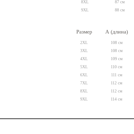
8XL
87 см
9XL
88 см
Размер
А (длина)
2XL
108 см
3XL
108 см
4XL
109 см
5XL
110 см
6XL
111 см
7XL
112 см
8XL
112 см
9XL
114 см