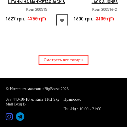
ШТАНЫ НА МАНЖЕТАХ JACK &
JACK & JONES
JONES
Код: 200515
Код: 200514-2
1627 грн.
1750 грн
1600 грн.
2100 грн
КУПИТЬ
КУПИТЬ
Доступные размеры:
Доступные размеры:
40 42 44 46 48 50
3xl 4xl 5xl 7xl
Смотреть все товары
© Интернет-магазин »BigBoss« 2026
077 440-10-10 м. Київ ТРЦ Sky
Працюємо:
Mall Вхід В
Пн.-Нд.: 10:00 - 21:00