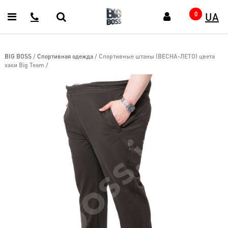
UA
Главная
0
Каталог
Верхняя
BIG BOSS
/
Спортивная одежда
/
Спортивные штаны (ВЕСНА-ЛЕТО) цвета
одежда
хаки Big Team
/
(58)
ГОТОВЫЕ
ОБРАЗЫ
(18)
Спортивная
одежда
(172)
Кофты
джемпера
(65)
Рубашки
(48)
Футболки
(187)