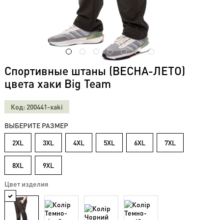
Футболки
с
длинным
рукавом
(20)
Футболки
Спортивные штаны (ВЕСНА-ЛЕТО)
на
манжете
цвета хаки Big Team
(28)
ФУТБОЛКИ
Код: 200441-xaki
ПОЛО
(84)
ВЫБЕРИТЕ РАЗМЕР
Штаны
2XL
3XL
4XL
5XL
6XL
7XL
и
джинсы
(74)
8XL
9XL
Шорты
Цвет изделия
(69)
Летние
костюмы