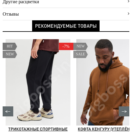
Другие расцветки
доставки
Условия
Отзывы
оплаты
РЕКОМЕНДУЕМЫЕ ТОВАРЫ
Возврат
Новинки
HIT
-7%
NEW
Скидки
NEW
SALE
Акции
Хиты
продаж
ТРИКОТАЖНЫЕ СПОРТИВНЫЕ
КОФТА КЕНГУРУ (УТЕПЛЁН