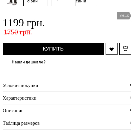
(31)
Аксессуары
(3)
SALE
1199 грн.
Нижнее
бельё
1750 грн.
(8)
О
КУПИТЬ
магазине
Видео-
Нашли дешевле?
блог
Отзывы
покупателей
Условия покупки
Как
оформить
Характеристики
заказ
Описание
Как
выбрать
размер
Таблица размеров
Условия