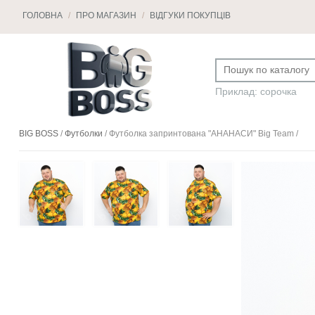
ГОЛОВНА
/
ПРО МАГАЗИН
/
ВІДГУКИ ПОКУПЦІВ
Приклад: сорочка
BIG BOSS
/
Футболки
/
Футболка запринтована "АНАНАСИ" Big Team
/