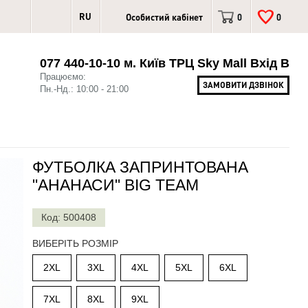
RU
Особистий кабінет
0
0
077 440-10-10 м. Київ ТРЦ Sky Mall Вхід В
Працюємо:
ЗАМОВИТИ ДЗВІНОК
Пн.-Нд.: 10:00 - 21:00
ФУТБОЛКА ЗАПРИНТОВАНА
"АНАНАСИ" BIG TEAM
Код: 500408
ВИБЕРІТЬ РОЗМІР
2XL
3XL
4XL
5XL
6XL
7XL
8XL
9XL