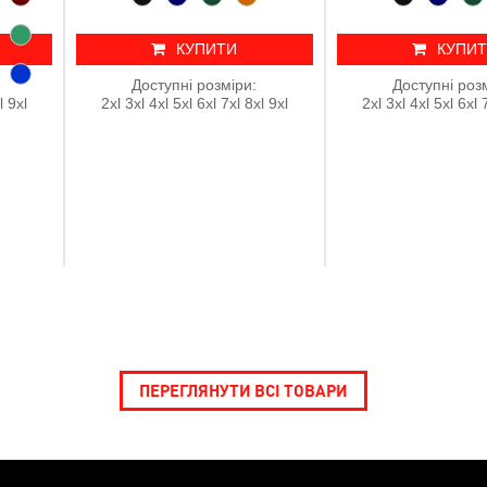
КУПИТИ
КУПИ
Доступні розміри:
Доступні роз
l 9xl
2xl 3xl 4xl 5xl 6xl 7xl 8xl 9xl
2xl 3xl 4xl 5xl 6xl 
ПЕРЕГЛЯНУТИ ВСІ ТОВАРИ