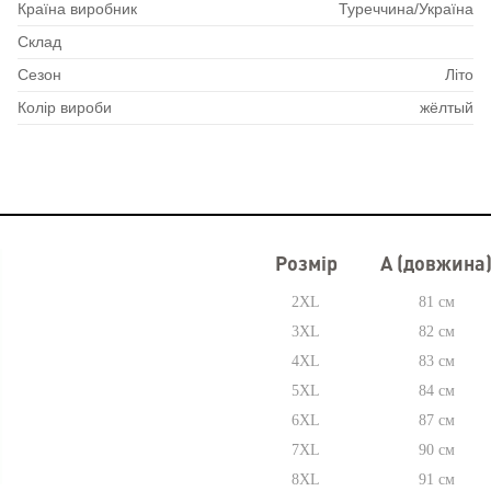
Країна виробник
Туреччина/Україна
Склад
Сезон
Літо
Колір вироби
жёлтый
Розмір
А (довжина
2XL
81 см
3XL
82 см
4XL
83 см
5XL
84 см
6XL
87 см
7XL
90 см
8XL
91 см