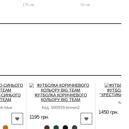
176 см
56 см
NEW
ФУТБОЛКА
"ХРЕСТИКИ НУ
-СИНЬОГО
ФУТБОЛКА КОРИЧНЕВОГО
 TEAM
КОЛЬОРУ BIG TEAM
Код: 
rk-blue
Код: 500939-brown2
1450 грн.
1195 грн.