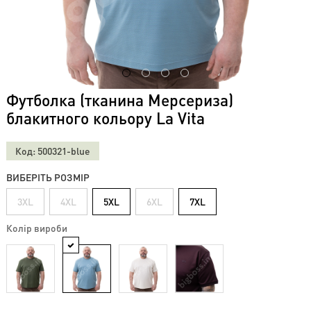
Футболки
з
довгим
рукавом
(20)
Футболки
Футболка (тканина Мерсериза)
на
манжеті
блакитного кольору La Vita
(28)
ФУТБОЛКИ
Код: 500321-blue
ПОЛО
(84)
ВИБЕРІТЬ РОЗМІР
Штани
3XL
4XL
5XL
6XL
7XL
та
джинси
Колір вироби
(72)
Шорти
(69)
Літні
костюми